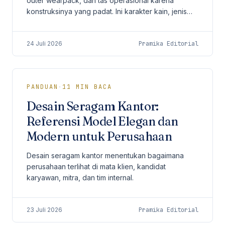
outer wearpack, dan tas operasional karena
konstruksinya yang padat. Ini karakter kain, jenis
kanvas yang umum, aplikasi untuk workwear,
perbandingan dengan drill dan ripstop, serta cara
24 Juli 2026
Pramika Editorial
memilihnya untuk pengadaan perusahaan.
PANDUAN
·
11
MIN BACA
Desain Seragam Kantor:
Referensi Model Elegan dan
Modern untuk Perusahaan
Desain seragam kantor menentukan bagaimana
perusahaan terlihat di mata klien, kandidat
karyawan, mitra, dan tim internal.
23 Juli 2026
Pramika Editorial