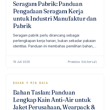
Seragam Pabrik: Panduan
Pengadaan Seragam Kerja
untuk Industri Manufaktur dan
Pabrik
Seragam pabrik perlu dirancang sebagai
perlengkapan kerja harian, bukan sekadar pakaian
identitas. Panduan ini membahas pemilihan bahan,
color-coding antar-divisi, atribut safety, manajemen
sizing untuk ratusan pekerja, MOQ, alur produksi,
19 Juli 2026
Pramika Editorial
dan checklist sebelum order.
BAHAN
·
9
MIN BACA
Bahan Taslan: Panduan
Lengkap Kain Anti-Air untuk
Jaket Perusahaan, Wearpack &