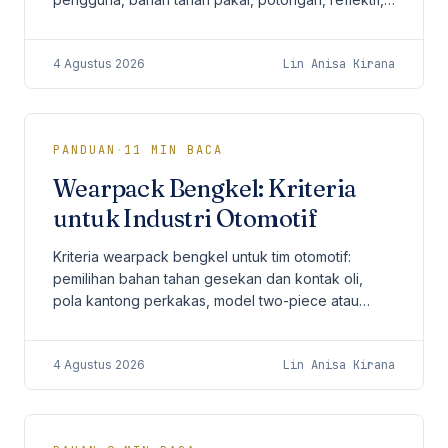
konstruksi jahitan, MOQ 50 pcs, sampling, dan lead
time.
4 Agustus 2026
Lin Anisa Kirana
PANDUAN
·
11
MIN BACA
Wearpack Bengkel: Kriteria
untuk Industri Otomotif
Kriteria wearpack bengkel untuk tim otomotif:
pemilihan bahan tahan gesekan dan kontak oli,
pola kantong perkakas, model two-piece atau
coverall, panel reflektif, aplikasi logo, MOQ 50 pcs,
sampling, dan lead time produksi.
4 Agustus 2026
Lin Anisa Kirana