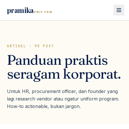
pramika
UNIFORM
Beranda
Katalog
ARTIKEL ·
95
POST
Panduan praktis
Seragam Kerja
Lihat semua
seragam kerja
seragam korporat.
Seragam Safety
Kemeja PDH
Lihat semua
seragam safety
Seragam Sekolah
Kemeja PDL
Wearpack / Coverall
Untuk HR, procurement officer, dan founder yang
Polo Shirt
Lihat semua
seragam sekolah
Wearpack Pertamina & Migas
lagi research vendor atau ngatur uniform program.
Konsultasi
Kaos
Seragam SD
How-to actionable, bukan jargon.
Wearpack Mekanik & Otomotif
Jaket Kerja
Seragam SMP/SMA
Jaket Safety
Rompi
Pramuka
Rompi Safety