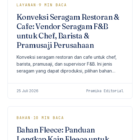
LAYANAN
·
9
MIN BACA
Konveksi Seragam Restoran &
Cafe: Vendor Seragam F&B
untuk Chef, Barista &
Pramusaji Perusahaan
Konveksi seragam restoran dan cafe untuk chef,
barista, pramusaji, dan supervisor F&B. Ini jenis
seragam yang dapat diproduksi, pilihan bahan
untuk dapur dan service area, kustomisasi identitas
brand, proses produksi, MOQ, lead time, dan
25 Juli 2026
Pramika Editorial
checklist sebelum order.
BAHAN
·
10
MIN BACA
Bahan Fleece: Panduan
Lengkap Kain Fleece untuk