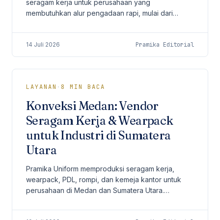
seragam kerja untuk perusahaan yang
membutuhkan alur pengadaan rapi, mulai dari
pemetaan spesifikasi, desain, sampling, produksi
batch, quality control, hingga distribusi.
14 Juli 2026
Pramika Editorial
LAYANAN
·
8
MIN BACA
Konveksi Medan: Vendor
Seragam Kerja & Wearpack
untuk Industri di Sumatera
Utara
Pramika Uniform memproduksi seragam kerja,
wearpack, PDL, rompi, dan kemeja kantor untuk
perusahaan di Medan dan Sumatera Utara.
Produksi terpusat di workshop Jakarta dengan
MOQ 50 pcs baseline dan pengiriman nasional ke