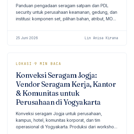
Panduan pengadaan seragam satpam dan PDL
security untuk perusahaan keamanan, gedung, dan
institusi: komponen set, pilihan bahan, atribut, MOQ
50 pcs baseline, lead time, dan checklist vendor
sebelum order.
25 Juni 2026
Lin Anisa Kirana
LOKASI
·
9
MIN BACA
Konveksi Seragam Jogja:
Vendor Seragam Kerja, Kantor
& Komunitas untuk
Perusahaan di Yogyakarta
Konveksi seragam Jogja untuk perusahaan,
kampus, hotel, komunitas korporat, dan tim
operasional di Yogyakarta. Produksi dari workshop
Jakarta dengan MOQ 50 pcs, sampling, QC, dan