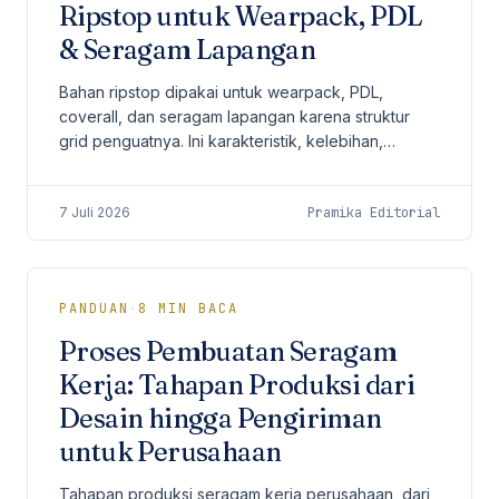
Ripstop untuk Wearpack, PDL
& Seragam Lapangan
Bahan ripstop dipakai untuk wearpack, PDL,
coverall, dan seragam lapangan karena struktur
grid penguatnya. Ini karakteristik, kelebihan,
kekurangan, perbandingan dengan drill dan
canvas, serta cara memilihnya untuk pengadaan
7 Juli 2026
Pramika Editorial
perusahaan.
PANDUAN
·
8
MIN BACA
Proses Pembuatan Seragam
Kerja: Tahapan Produksi dari
Desain hingga Pengiriman
untuk Perusahaan
Tahapan produksi seragam kerja perusahaan, dari