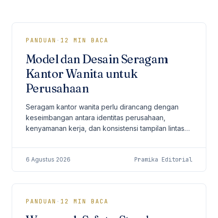
Seragam Security & Satpam
Olahraga
Kaos Safety
Seragam Medis
Almamater
Seragam Cleaning Service
PANDUAN
·
12
MIN BACA
Model dan Desain Seragam
Kantor Wanita untuk
Perusahaan
Seragam kantor wanita perlu dirancang dengan
keseimbangan antara identitas perusahaan,
kenyamanan kerja, dan konsistensi tampilan lintas
divisi.
6 Agustus 2026
Pramika Editorial
PANDUAN
·
12
MIN BACA