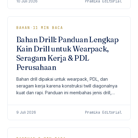
10 Juli 2026
Pramika Editorial
area industri Sumatera Utara.
BAHAN
·
11
MIN BACA
Bahan Drill: Panduan Lengkap
Kain Drill untuk Wearpack,
Seragam Kerja & PDL
Perusahaan
Bahan drill dipakai untuk wearpack, PDL, dan
seragam kerja karena konstruksi twill diagonalnya
kuat dan rapi. Panduan ini membahas jenis drill,
gramasi, perbandingan dengan twill, ripstop, dan
canvas, perawatan, MOQ, serta proses pengadaan
9 Juli 2026
Pramika Editorial
B2B.