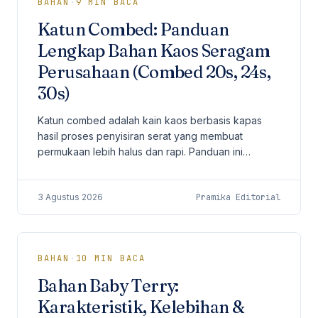
BAHAN
·
9
MIN BACA
Katun Combed: Panduan
Lengkap Bahan Kaos Seragam
Perusahaan (Combed 20s, 24s,
30s)
Katun combed adalah kain kaos berbasis kapas
hasil proses penyisiran serat yang membuat
permukaan lebih halus dan rapi. Panduan ini
membahas arti combed 20s, 24s, dan 30s,
perbandingan dengan carded dan cotton PE,
3 Agustus 2026
Pramika Editorial
gramasi, finishing logo, serta perawatan untuk kaos
seragam perusahaan.
BAHAN
·
10
MIN BACA
Bahan Baby Terry:
Karakteristik, Kelebihan &