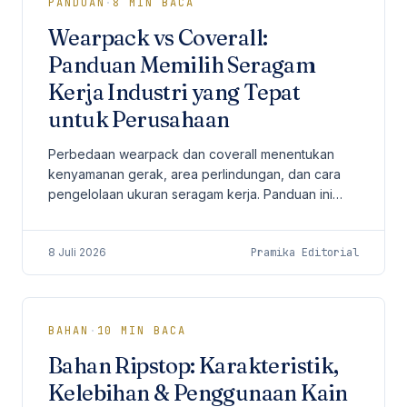
PANDUAN
·
8
MIN BACA
Wearpack vs Coverall:
Panduan Memilih Seragam
Kerja Industri yang Tepat
untuk Perusahaan
Perbedaan wearpack dan coverall menentukan
kenyamanan gerak, area perlindungan, dan cara
pengelolaan ukuran seragam kerja. Panduan ini
membahas model two-piece dan one-piece,
bahan, fitur safety, MOQ, serta checklist pengadaan
8 Juli 2026
Pramika Editorial
B2B.
BAHAN
·
10
MIN BACA
Bahan Ripstop: Karakteristik,
Kelebihan & Penggunaan Kain