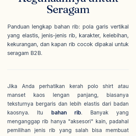
Seragam Security & Satpam
Olahraga
Seragam
Kaos Safety
Seragam Medis
Almamater
Seragam Cleaning Service
Panduan lengkap bahan rib: pola garis vertikal
yang elastis, jenis-jenis rib, karakter, kelebihan,
kekurangan, dan kapan rib cocok dipakai untuk
seragam B2B.
Jika Anda perhatikan kerah polo shirt atau
manset kaos lengan panjang, biasanya
teksturnya bergaris dan lebih elastis dari badan
kaosnya. Itu
bahan rib
. Banyak yang
menganggap rib hanya "aksesori" kain, padahal
pemilihan jenis rib yang salah bisa membuat