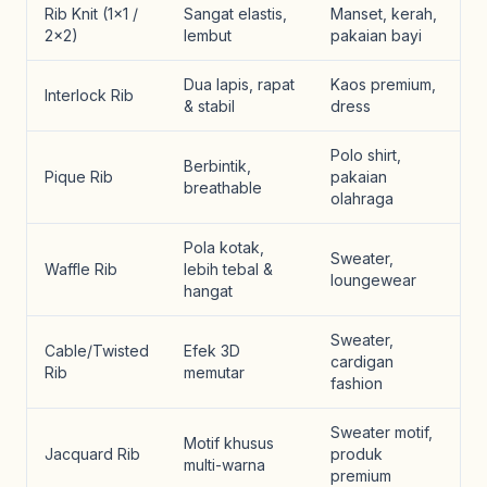
Rib Knit (1×1 /
Sangat elastis,
Manset, kerah,
2×2)
lembut
pakaian bayi
Dua lapis, rapat
Kaos premium,
Interlock Rib
& stabil
dress
Polo shirt,
Berbintik,
Pique Rib
pakaian
breathable
olahraga
Pola kotak,
Sweater,
Waffle Rib
lebih tebal &
loungewear
hangat
Sweater,
Cable/Twisted
Efek 3D
cardigan
Rib
memutar
fashion
Sweater motif,
Motif khusus
Jacquard Rib
produk
multi-warna
premium