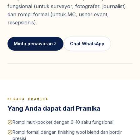
Seragam Security & Satpam
Olahraga
fungsional (untuk surveyor, fotografer, journalist)
Kaos Safety
Seragam Medis
Almamater
dan rompi formal (untuk MC, usher event,
Seragam Cleaning Service
resepsionis).
Minta penawaran
Chat WhatsApp
KENAPA PRAMIKA
Yang Anda dapat dari Pramika
Rompi multi-pocket dengan 6–10 saku fungsional
Rompi formal dengan finishing wool blend dan bordir
presisi