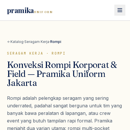
pramika
UNIFORM
Beranda
Katalog
·
Seragam Kerja
·
Rompi
Katalog
SERAGAM KERJA
·
ROMPI
Seragam Kerja
Konveksi Rompi Korporat &
Lihat semua
seragam kerja
Seragam Safety
Field — Pramika Uniform
Kemeja PDH
Jakarta
Lihat semua
seragam safety
Seragam Sekolah
Kemeja PDL
Wearpack / Coverall
Polo Shirt
Lihat semua
seragam sekolah
Rompi adalah pelengkap seragam yang sering
Wearpack Pertamina & Migas
Konsultasi
Kaos
Seragam SD
underrated, padahal sangat berguna untuk tim yang
Wearpack Mekanik & Otomotif
Jaket Kerja
banyak bawa peralatan di lapangan, atau crew
Seragam SMP/SMA
Jaket Safety
event yang butuh tampilan rapi formal. Pramika
Rompi
Pramuka
Rompi Safety
menjahit dua varian utama: rompi multi-pocket