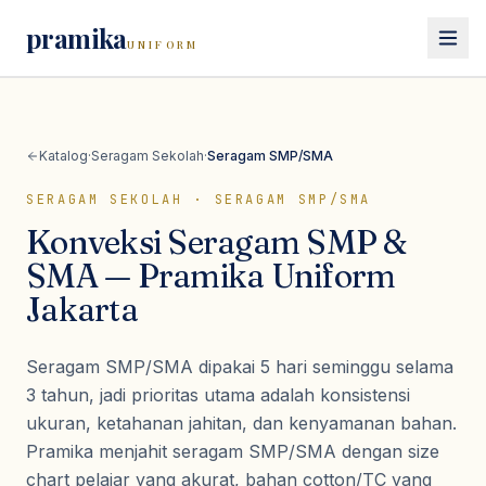
pramika
UNIFORM
Beranda
Katalog
·
Seragam Sekolah
·
Seragam SMP/SMA
Katalog
SERAGAM SEKOLAH
·
SERAGAM SMP/SMA
Seragam Kerja
Konveksi Seragam SMP &
Lihat semua
seragam kerja
Seragam Safety
SMA — Pramika Uniform
Kemeja PDH
Jakarta
Lihat semua
seragam safety
Seragam Sekolah
Kemeja PDL
Wearpack / Coverall
Polo Shirt
Lihat semua
seragam sekolah
Seragam SMP/SMA dipakai 5 hari seminggu selama
Wearpack Pertamina & Migas
Konsultasi
Kaos
Seragam SD
3 tahun, jadi prioritas utama adalah konsistensi
Wearpack Mekanik & Otomotif
Jaket Kerja
ukuran, ketahanan jahitan, dan kenyamanan bahan.
Seragam SMP/SMA
Jaket Safety
Pramika menjahit seragam SMP/SMA dengan size
Rompi
Pramuka
Rompi Safety
chart pelajar yang akurat, bahan cotton/TC yang