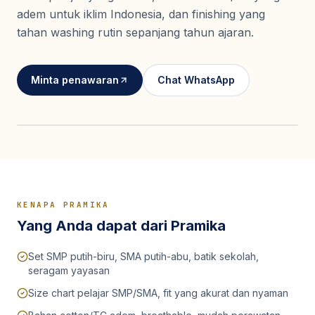
Seragam Security & Satpam
Olahraga
adem untuk iklim Indonesia, dan finishing yang
Kaos Safety
Seragam Medis
Almamater
tahan washing rutin sepanjang tahun ajaran.
Seragam Cleaning Service
Minta penawaran
Chat WhatsApp
KENAPA PRAMIKA
Yang Anda dapat dari Pramika
Set SMP putih-biru, SMA putih-abu, batik sekolah,
seragam yayasan
Size chart pelajar SMP/SMA, fit yang akurat dan nyaman