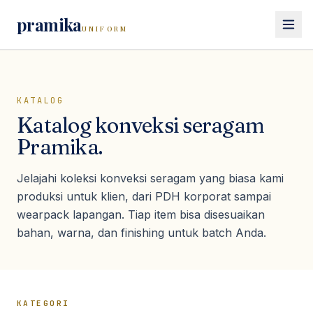
pramika
UNIFORM
Beranda
KATALOG
Katalog
Katalog konveksi seragam
Seragam Kerja
Pramika.
Lihat semua
seragam kerja
Seragam Safety
Jelajahi koleksi konveksi seragam yang biasa kami
Kemeja PDH
Lihat semua
seragam safety
produksi untuk klien, dari PDH korporat sampai
Seragam Sekolah
Kemeja PDL
wearpack lapangan. Tiap item bisa disesuaikan
Wearpack / Coverall
Polo Shirt
Lihat semua
seragam sekolah
bahan, warna, dan finishing untuk batch Anda.
Wearpack Pertamina & Migas
Konsultasi
Kaos
Seragam SD
Wearpack Mekanik & Otomotif
Jaket Kerja
Seragam SMP/SMA
Jaket Safety
Rompi
Pramuka
KATEGORI
Rompi Safety