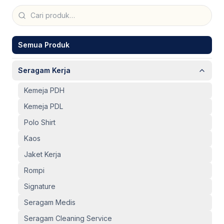
Seragam Security & Satpam
Olahraga
Kaos Safety
Seragam Medis
Almamater
Seragam Cleaning Service
Semua Produk
Seragam Kerja
Kemeja PDH
Kemeja PDL
Polo Shirt
Kaos
Jaket Kerja
Rompi
Signature
Seragam Medis
Seragam Cleaning Service