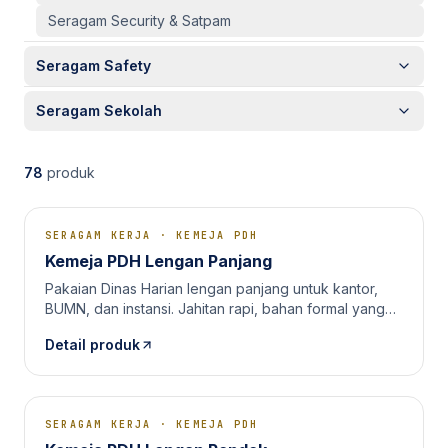
Seragam Security & Satpam
Seragam Safety
Wearpack / Coverall
Seragam Sekolah
Wearpack Pertamina & Migas
Seragam SD
Wearpack Mekanik & Otomotif
78
produk
Seragam SMP/SMA
Jaket Safety
Pramuka
Rompi Safety
SERAGAM KERJA
·
KEMEJA PDH
Olahraga Sekolah
Kemeja PDH Lengan Panjang
Kaos Safety
Almamater
Pakaian Dinas Harian lengan panjang untuk kantor,
BUMN, dan instansi. Jahitan rapi, bahan formal yang
nyaman dipakai harian.
Detail produk
SERAGAM KERJA
·
KEMEJA PDH