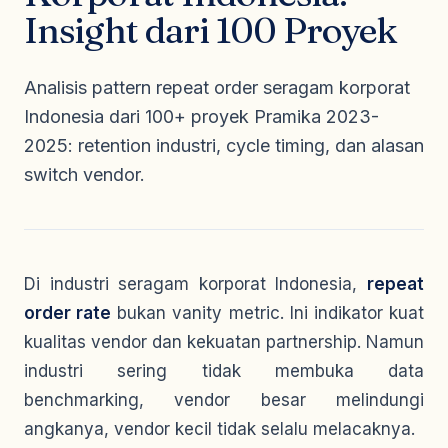
Seragam Security & Satpam
Olahraga
Insight dari 100 Proyek
Kaos Safety
Seragam Medis
Almamater
Seragam Cleaning Service
Analisis pattern repeat order seragam korporat
Indonesia dari 100+ proyek Pramika 2023-
2025: retention industri, cycle timing, dan alasan
switch vendor.
Di industri seragam korporat Indonesia,
repeat
order rate
bukan vanity metric. Ini indikator kuat
kualitas vendor dan kekuatan partnership. Namun
industri sering tidak membuka data
benchmarking, vendor besar melindungi
angkanya, vendor kecil tidak selalu melacaknya.