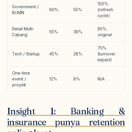
100%
Government /
60%
55%
(refresh
BUMN
cycle)
Retail Multi-
85%
55%
38%
Cabang
original
75%
Tech / Startup
45%
28%
(turnover
impact)
One-time
event /
12%
8%
N/A
proyek
Insight 1: Banking &
insurance punya retention