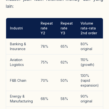
lain:
Repeat
Repeat
Volume
Industri
rate
rate
rata-rata
Y2
Y3
2nd order
Banking &
80%
78%
65%
Insurance
original
Aviation
110%
75%
62%
Logistics
(growth)
130%
F&B Chain
70%
50%
(rapid
expansion)
Energy &
90%
68%
58%
Manufacturing
original