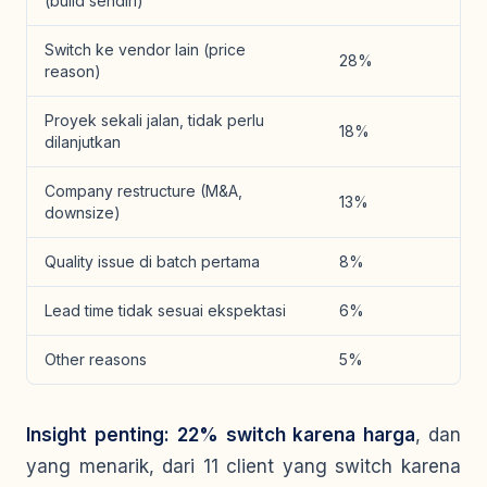
(build sendiri)
Switch ke vendor lain (price
28%
reason)
Proyek sekali jalan, tidak perlu
18%
dilanjutkan
Company restructure (M&A,
13%
downsize)
Quality issue di batch pertama
8%
Lead time tidak sesuai ekspektasi
6%
Other reasons
5%
Insight penting:
22% switch karena harga
, dan
yang menarik, dari 11 client yang switch karena