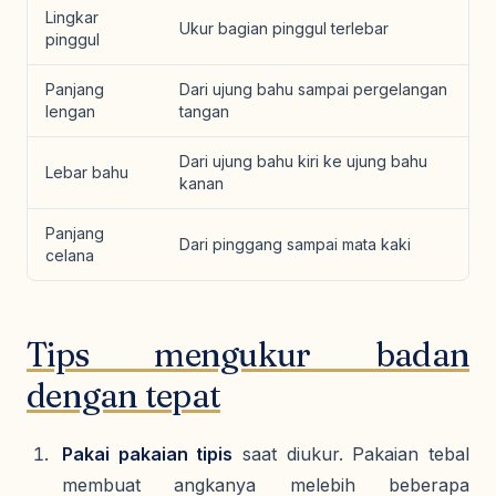
Lingkar
Ukur bagian pinggul terlebar
pinggul
Panjang
Dari ujung bahu sampai pergelangan
lengan
tangan
Dari ujung bahu kiri ke ujung bahu
Lebar bahu
kanan
Panjang
Dari pinggang sampai mata kaki
celana
Tips mengukur badan
dengan tepat
Pakai pakaian tipis
saat diukur. Pakaian tebal
membuat angkanya melebih beberapa