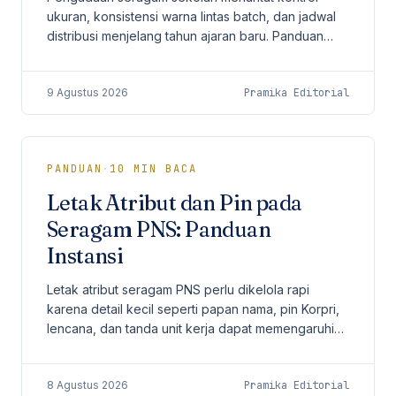
ukuran, konsistensi warna lintas batch, dan jadwal
distribusi menjelang tahun ajaran baru. Panduan
pengadaan B2B untuk yayasan dan sekolah.
9 Agustus 2026
Pramika Editorial
PANDUAN
·
10
MIN BACA
Letak Atribut dan Pin pada
Seragam PNS: Panduan
Instansi
Letak atribut seragam PNS perlu dikelola rapi
karena detail kecil seperti papan nama, pin Korpri,
lencana, dan tanda unit kerja dapat memengaruhi
keseragaman tampilan satu instansi. Untuk bagian
umum, kepegawaian, dan procurement,...
8 Agustus 2026
Pramika Editorial