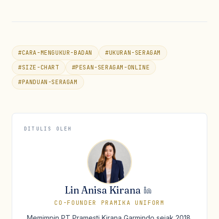
#
CARA-MENGUKUR-BADAN
#
UKURAN-SERAGAM
#
SIZE-CHART
#
PESAN-SERAGAM-ONLINE
#
PANDUAN-SERAGAM
DITULIS OLEH
Lin Anisa Kirana
CO-FOUNDER PRAMIKA UNIFORM
Memimpin PT Pramesti Kirana Garmindo sejak 2018.