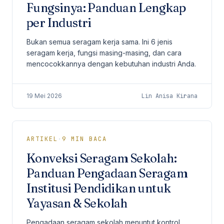
Fungsinya: Panduan Lengkap
per Industri
Bukan semua seragam kerja sama. Ini 6 jenis
seragam kerja, fungsi masing-masing, dan cara
mencocokkannya dengan kebutuhan industri Anda.
19 Mei 2026
Lin Anisa Kirana
ARTIKEL
·
9
MIN BACA
Konveksi Seragam Sekolah:
Panduan Pengadaan Seragam
Institusi Pendidikan untuk
Yayasan & Sekolah
Pengadaan seragam sekolah menuntut kontrol