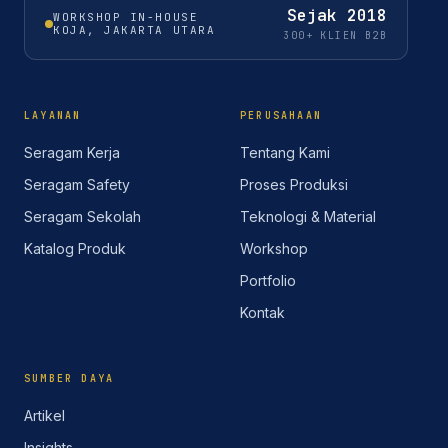
Sejak
2018
WORKSHOP IN-HOUSE
KOJA, JAKARTA UTARA
300+ KLIEN B2B
LAYANAN
PERUSAHAAN
Seragam Kerja
Tentang Kami
Seragam Safety
Proses Produksi
Seragam Sekolah
Teknologi & Material
Katalog Produk
Workshop
Portfolio
Kontak
SUMBER DAYA
Artikel
Insights