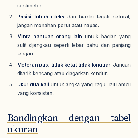
sentimeter.
Posisi tubuh rileks
dan berdiri tegak natural,
jangan menahan perut atau napas.
Minta bantuan orang lain
untuk bagian yang
sulit dijangkau seperti lebar bahu dan panjang
lengan.
Meteran pas, tidak ketat tidak longgar.
Jangan
ditarik kencang atau diagarkan kendur.
Ukur dua kali
untuk angka yang ragu, lalu ambil
yang konsisten.
Bandingkan dengan tabel
ukuran