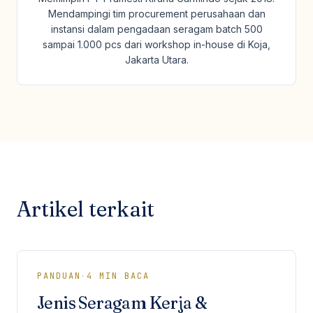
Mendampingi tim procurement perusahaan dan
instansi dalam pengadaan seragam batch 500
sampai 1.000 pcs dari workshop in-house di Koja,
Jakarta Utara.
Artikel terkait
PANDUAN
·
4
MIN BACA
Jenis Seragam Kerja &