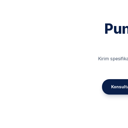
Pun
Kirim spesifi
Konsult