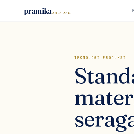
pramika
UNIFORM
TEKNOLOGI PRODUKSI
Stand
mater
serag