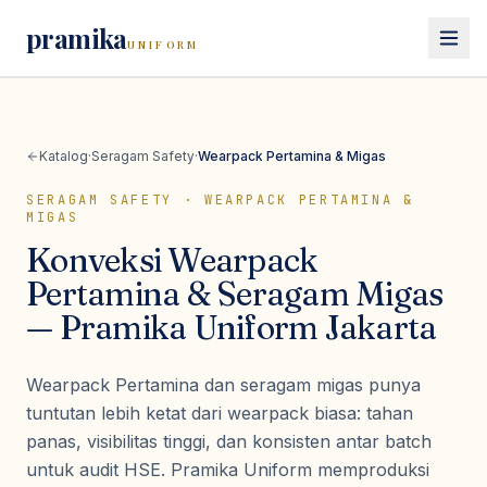
pramika
UNIFORM
Beranda
Katalog
·
Seragam Safety
·
Wearpack Pertamina & Migas
Katalog
SERAGAM SAFETY
·
WEARPACK PERTAMINA &
Seragam Kerja
MIGAS
Lihat semua
seragam kerja
Konveksi Wearpack
Seragam Safety
Kemeja PDH
Pertamina & Seragam Migas
Lihat semua
seragam safety
Seragam Sekolah
Kemeja PDL
— Pramika Uniform Jakarta
Wearpack / Coverall
Polo Shirt
Lihat semua
seragam sekolah
Wearpack Pertamina & Migas
Konsultasi
Wearpack Pertamina dan seragam migas punya
Kaos
Seragam SD
Wearpack Mekanik & Otomotif
tuntutan lebih ketat dari wearpack biasa: tahan
Jaket Kerja
Seragam SMP/SMA
Jaket Safety
panas, visibilitas tinggi, dan konsisten antar batch
Rompi
Pramuka
untuk audit HSE. Pramika Uniform memproduksi
Rompi Safety