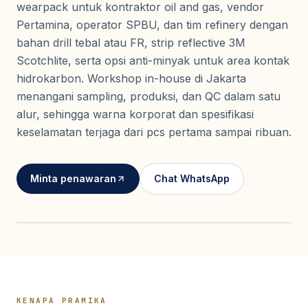
Seragam Security & Satpam
Olahraga
wearpack untuk kontraktor oil and gas, vendor
Kaos Safety
Pertamina, operator SPBU, dan tim refinery dengan
Seragam Medis
Almamater
bahan drill tebal atau FR, strip reflective 3M
Seragam Cleaning Service
Scotchlite, serta opsi anti-minyak untuk area kontak
hidrokarbon. Workshop in-house di Jakarta
menangani sampling, produksi, dan QC dalam satu
alur, sehingga warna korporat dan spesifikasi
keselamatan terjaga dari pcs pertama sampai ribuan.
Minta penawaran
Chat WhatsApp
KENAPA PRAMIKA