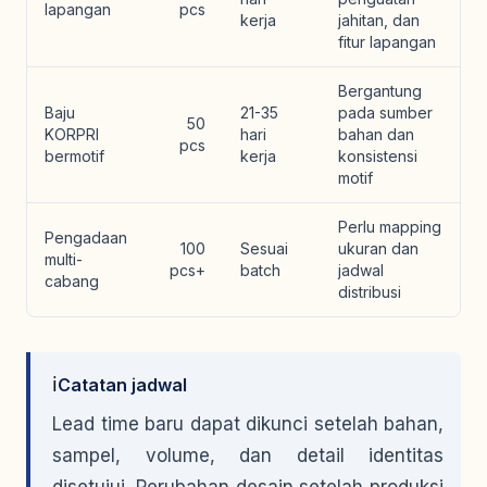
lapangan
pcs
kerja
jahitan, dan
fitur lapangan
Bergantung
Baju
21-35
pada sumber
50
KORPRI
hari
bahan dan
pcs
bermotif
kerja
konsistensi
motif
Perlu mapping
Pengadaan
100
Sesuai
ukuran dan
multi-
pcs+
batch
jadwal
cabang
distribusi
ℹ️
Catatan jadwal
Lead time baru dapat dikunci setelah bahan,
sampel, volume, dan detail identitas