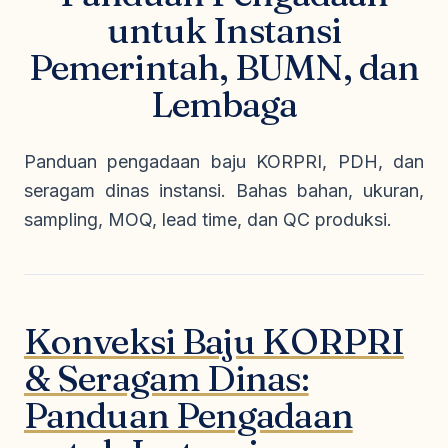
Seragam Security & Satpam
Olahraga
untuk Instansi
Kaos Safety
Seragam Medis
Almamater
Pemerintah, BUMN, dan
Seragam Cleaning Service
Lembaga
Panduan pengadaan baju KORPRI, PDH, dan
seragam dinas instansi. Bahas bahan, ukuran,
sampling, MOQ, lead time, dan QC produksi.
Konveksi Baju KORPRI
& Seragam Dinas:
Panduan Pengadaan