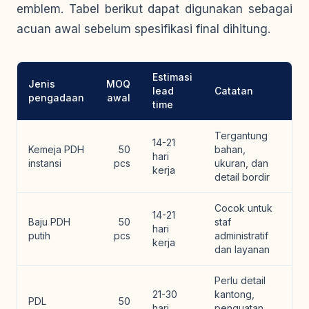
emblem. Tabel berikut dapat digunakan sebagai
acuan awal sebelum spesifikasi final dihitung.
Estimasi
Jenis
MOQ
lead
Catatan
pengadaan
awal
time
Tergantung
14-21
Kemeja PDH
50
bahan,
hari
instansi
pcs
ukuran, dan
kerja
detail bordir
Cocok untuk
14-21
Baju PDH
50
staf
hari
putih
pcs
administratif
kerja
dan layanan
Perlu detail
21-30
kantong,
PDL
50
hari
penguatan