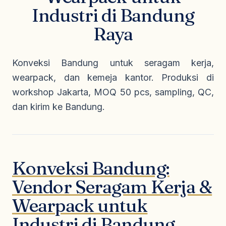
Seragam Security & Satpam
Olahraga
Industri di Bandung
Kaos Safety
Seragam Medis
Almamater
Raya
Seragam Cleaning Service
Konveksi Bandung untuk seragam kerja,
wearpack, dan kemeja kantor. Produksi di
workshop Jakarta, MOQ 50 pcs, sampling, QC,
dan kirim ke Bandung.
Konveksi Bandung:
Vendor Seragam Kerja &
Wearpack untuk
Industri di Bandung