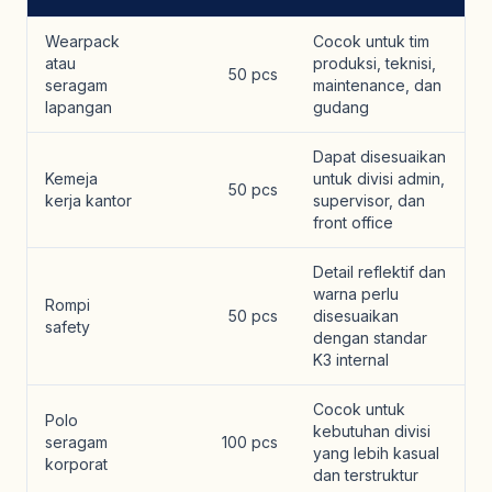
Wearpack
Cocok untuk tim
atau
produksi, teknisi,
50 pcs
seragam
maintenance, dan
lapangan
gudang
Dapat disesuaikan
Kemeja
untuk divisi admin,
50 pcs
kerja kantor
supervisor, dan
front office
Detail reflektif dan
warna perlu
Rompi
50 pcs
disesuaikan
safety
dengan standar
K3 internal
Cocok untuk
Polo
kebutuhan divisi
seragam
100 pcs
yang lebih kasual
korporat
dan terstruktur