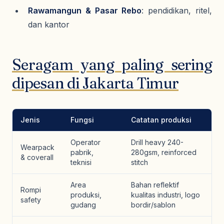
Rawamangun & Pasar Rebo
: pendidikan, ritel,
dan kantor
Seragam yang paling sering
dipesan di Jakarta Timur
Jenis
Fungsi
Catatan produksi
Operator
Drill heavy 240-
Wearpack
pabrik,
280gsm, reinforced
& coverall
teknisi
stitch
Area
Bahan reflektif
Rompi
produksi,
kualitas industri, logo
safety
gudang
bordir/sablon