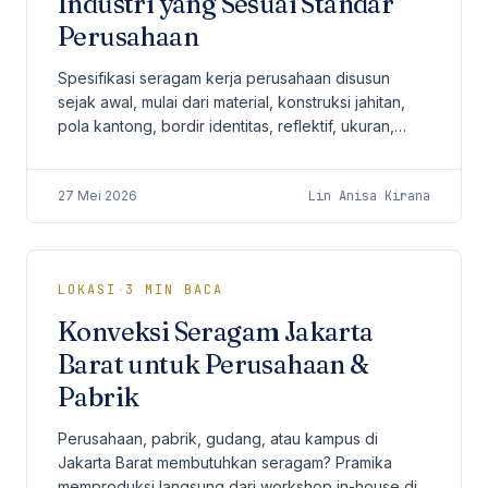
Industri yang Sesuai Standar
Perusahaan
Spesifikasi seragam kerja perusahaan disusun
sejak awal, mulai dari material, konstruksi jahitan,
pola kantong, bordir identitas, reflektif, ukuran,
hingga jadwal produksi agar pengadaan mudah
dievaluasi oleh HR, procurement, dan operations.
27 Mei 2026
Lin Anisa Kirana
LOKASI
·
3
MIN BACA
Konveksi Seragam Jakarta
Barat untuk Perusahaan &
Pabrik
Perusahaan, pabrik, gudang, atau kampus di
Jakarta Barat membutuhkan seragam? Pramika
memproduksi langsung dari workshop in-house di