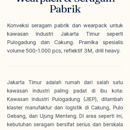
Seragam Security & Satpam
Olahraga
Pabrik
Kaos Safety
Seragam Medis
Almamater
Seragam Cleaning Service
Konveksi seragam pabrik dan wearpack untuk
kawasan industri Jakarta Timur seperti
Pulogadung dan Cakung. Pramika spesialis
volume 500-1.000 pcs, reflektif 3M, drill heavy.
Jakarta Timur adalah rumah dari salah satu
kawasan industri paling padat di ibu kota:
Kawasan Industri Pulogadung (JIEP), ditambah
klaster manufaktur dan logistik di Cakung, Pulo
Gebang, dan Ujung Menteng. Di area seperti ini,
kebutuhan seragam bersifat serius dan berskala