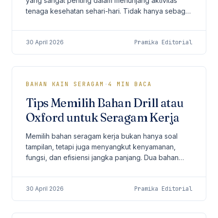
yang sangat penting dalam menunjang aktivitas
tenaga kesehatan sehari-hari. Tidak hanya sebagai
identitas profesional, scrub juga harus
memberikan...
30 April 2026
Pramika Editorial
BAHAN KAIN SERAGAM
·
4
MIN BACA
Tips Memilih Bahan Drill atau
Oxford untuk Seragam Kerja
Memilih bahan seragam kerja bukan hanya soal
tampilan, tetapi juga menyangkut kenyamanan,
fungsi, dan efisiensi jangka panjang. Dua bahan
yang paling sering menjadi pertimbangan
perusahaan adalah...
30 April 2026
Pramika Editorial