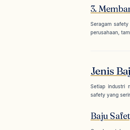
3. Memban
Seragam safety 
perusahaan, tamp
Jenis B
Setiap industri
safety yang seri
Baju Safe