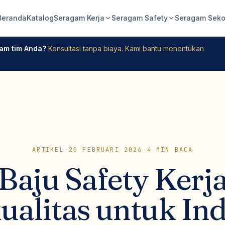
Beranda
Katalog
Seragam Kerja
Seragam Safety
Seragam Seko
am tim Anda?
Konsultasi tanpa biaya. Kami bantu menentukan
ARTIKEL
·
20 FEBRUARI 2026
·
4
MIN BACA
Baju Safety Kerj
ualitas untuk Ind