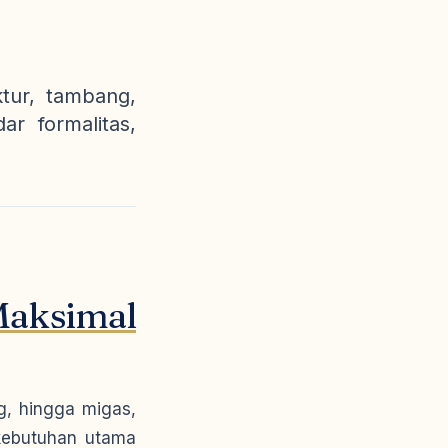
ktur, tambang,
r formalitas,
Maksimal
ng, hingga migas,
kebutuhan utama