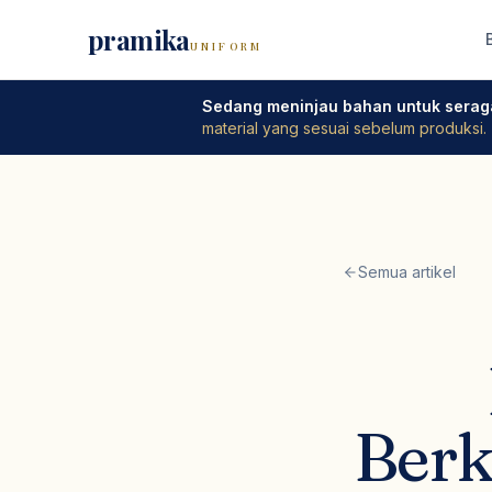
pramika
UNIFORM
Sedang meninjau bahan untuk serag
material yang sesuai sebelum produksi.
Semua artikel
Berk