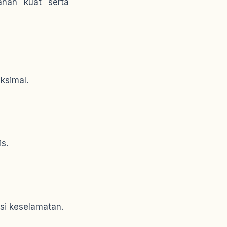
ahan kuat serta
ksimal.
is.
i keselamatan.