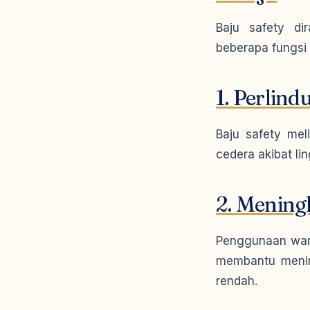
Baju safety di
beberapa fungsi
1. Perlind
Baju safety mel
cedera akibat li
2. Meningk
Penggunaan warn
membantu mening
rendah.