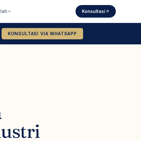
lah
Konsultasi
KONSULTASI VIA WHATSAPP
a
ustri