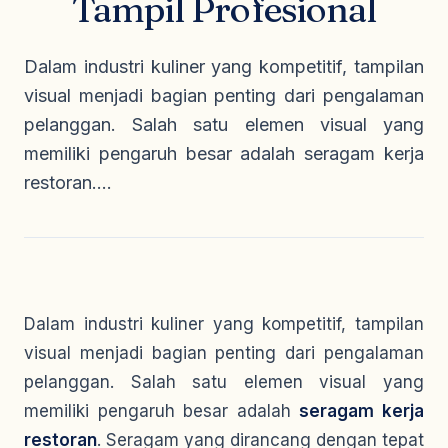
Tampil Profesional
Seragam Security & Satpam
Olahraga
Kaos Safety
Seragam Medis
Almamater
Dalam industri kuliner yang kompetitif, tampilan
Seragam Cleaning Service
visual menjadi bagian penting dari pengalaman
pelanggan. Salah satu elemen visual yang
memiliki pengaruh besar adalah seragam kerja
restoran....
Dalam industri kuliner yang kompetitif, tampilan
visual menjadi bagian penting dari pengalaman
pelanggan. Salah satu elemen visual yang
memiliki pengaruh besar adalah
seragam kerja
restoran
. Seragam yang dirancang dengan tepat