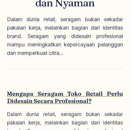
dan Nyaman
Seragam Security & Satpam
Olahraga
Kaos Safety
Seragam Medis
Almamater
Dalam dunia retail, seragam bukan sekadar
Seragam Cleaning Service
pakaian kerja, melainkan bagian dari identitas
brand. Seragam yang didesain profesional
mampu meningkatkan kepercayaan pelanggan
dan memperkuat citra...
Mengapa Seragam Toko Retail Perlu
Didesain Secara Profesional?
Dalam dunia retail, seragam bukan sekadar
pakaian kerja, melainkan bagian dari identitas