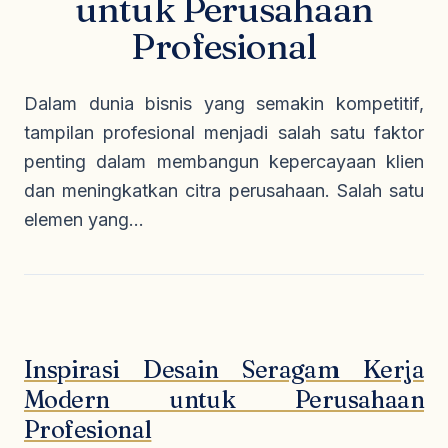
untuk Perusahaan
Seragam Security & Satpam
Olahraga
Kaos Safety
Profesional
Seragam Medis
Almamater
Seragam Cleaning Service
Dalam dunia bisnis yang semakin kompetitif,
tampilan profesional menjadi salah satu faktor
penting dalam membangun kepercayaan klien
dan meningkatkan citra perusahaan. Salah satu
elemen yang...
Inspirasi Desain Seragam Kerja
Modern untuk Perusahaan
Profesional