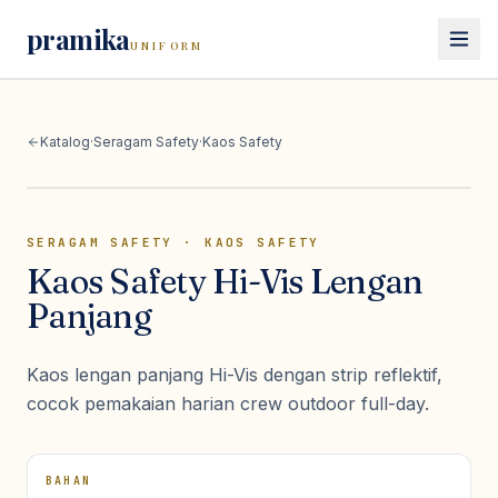
pramika
UNIFORM
Beranda
Katalog
·
Seragam Safety
·
Kaos Safety
Katalog
Seragam Kerja
SERAGAM SAFETY
·
KAOS SAFETY
Lihat semua
seragam kerja
Seragam Safety
Kaos Safety Hi-Vis Lengan
Kemeja PDH
Panjang
Lihat semua
seragam safety
Seragam Sekolah
Kemeja PDL
Wearpack / Coverall
Polo Shirt
Lihat semua
seragam sekolah
Kaos lengan panjang Hi-Vis dengan strip reflektif,
Wearpack Pertamina & Migas
Konsultasi
Kaos
Seragam SD
cocok pemakaian harian crew outdoor full-day.
Wearpack Mekanik & Otomotif
Jaket Kerja
Seragam SMP/SMA
Jaket Safety
Rompi
Pramuka
BAHAN
Rompi Safety