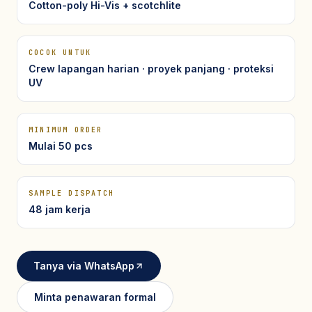
Seragam Security & Satpam
Olahraga
Cotton-poly Hi-Vis + scotchlite
Kaos Safety
Seragam Medis
Almamater
Seragam Cleaning Service
COCOK UNTUK
Crew lapangan harian · proyek panjang · proteksi
UV
MINIMUM ORDER
Mulai 50 pcs
SAMPLE DISPATCH
48 jam kerja
Tanya via WhatsApp
Minta penawaran formal