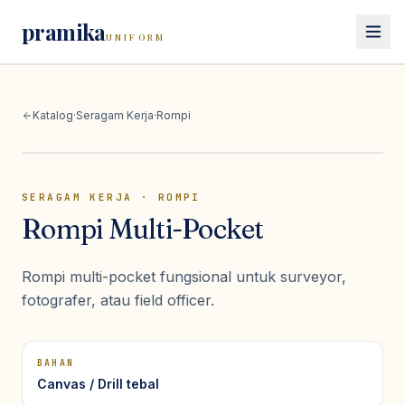
pramika
UNIFORM
Beranda
Katalog
·
Seragam Kerja
·
Rompi
Katalog
Seragam Kerja
SERAGAM KERJA
·
ROMPI
Lihat semua
seragam kerja
Seragam Safety
Rompi Multi-Pocket
Kemeja PDH
Lihat semua
seragam safety
Seragam Sekolah
Kemeja PDL
Rompi multi-pocket fungsional untuk surveyor,
Wearpack / Coverall
Polo Shirt
Lihat semua
seragam sekolah
fotografer, atau field officer.
Wearpack Pertamina & Migas
Konsultasi
Kaos
Seragam SD
Wearpack Mekanik & Otomotif
Jaket Kerja
Seragam SMP/SMA
Jaket Safety
BAHAN
Rompi
Pramuka
Canvas / Drill tebal
Rompi Safety