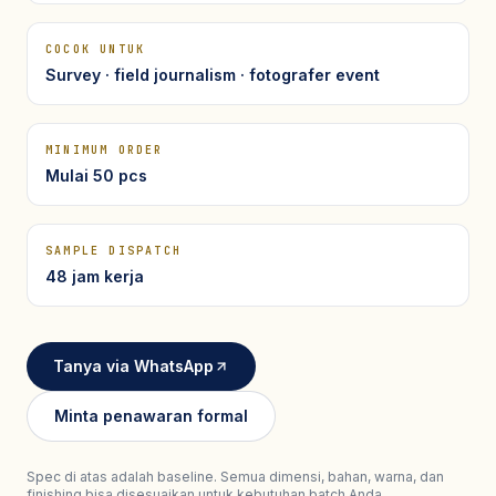
Seragam Security & Satpam
Olahraga
Kaos Safety
Seragam Medis
Almamater
COCOK UNTUK
Seragam Cleaning Service
Survey · field journalism · fotografer event
MINIMUM ORDER
Mulai 50 pcs
SAMPLE DISPATCH
48 jam kerja
Tanya via WhatsApp
Minta penawaran formal
Spec di atas adalah baseline. Semua dimensi, bahan, warna, dan
finishing bisa disesuaikan untuk kebutuhan batch Anda.