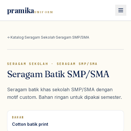
pramika
UNIFORM
Beranda
Katalog
·
Seragam Sekolah
·
Seragam SMP/SMA
Katalog
Seragam Kerja
SERAGAM SEKOLAH
·
SERAGAM SMP/SMA
Lihat semua
seragam kerja
Seragam Safety
Seragam Batik SMP/SMA
Kemeja PDH
Lihat semua
seragam safety
Seragam Sekolah
Kemeja PDL
Seragam batik khas sekolah SMP/SMA dengan
Wearpack / Coverall
Polo Shirt
Lihat semua
seragam sekolah
motif custom. Bahan ringan untuk dipakai semester.
Wearpack Pertamina & Migas
Konsultasi
Kaos
Seragam SD
Wearpack Mekanik & Otomotif
Jaket Kerja
Seragam SMP/SMA
Jaket Safety
BAHAN
Rompi
Pramuka
Cotton batik print
Rompi Safety