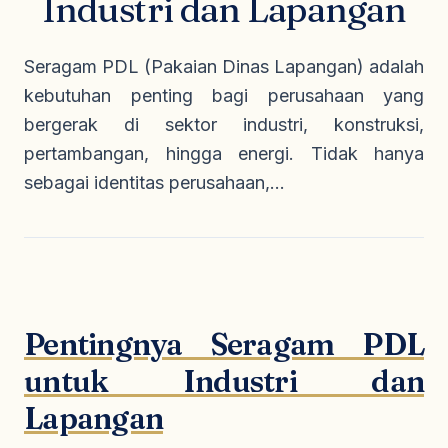
Industri dan Lapangan
Seragam Security & Satpam
Olahraga
Kaos Safety
Seragam Medis
Almamater
Seragam PDL (Pakaian Dinas Lapangan) adalah
Seragam Cleaning Service
kebutuhan penting bagi perusahaan yang
bergerak di sektor industri, konstruksi,
pertambangan, hingga energi. Tidak hanya
sebagai identitas perusahaan,...
Pentingnya Seragam PDL
untuk Industri dan
Lapangan