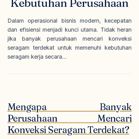
Kebutuhan Perusahaan
Seragam Security & Satpam
Olahraga
Kaos Safety
Seragam Medis
Almamater
Dalam operasional bisnis modern, kecepatan
Seragam Cleaning Service
dan efisiensi menjadi kunci utama. Tidak heran
jika banyak perusahaan mencari konveksi
seragam terdekat untuk memenuhi kebutuhan
seragam kerja secara...
Mengapa Banyak
Perusahaan Mencari
Konveksi Seragam Terdekat?