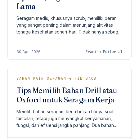
Lama
Seragam medis, khususnya scrub, memiliki peran
yang sangat penting dalam menunjang aktivitas
tenaga kesehatan sehari-hari. Tidak hanya sebagai
identitas profesional, scrub juga harus
memberikan...
30 April 2026
Pramika Editorial
BAHAN KAIN SERAGAM
·
4
MIN BACA
Tips Memilih Bahan Drill atau
Oxford untuk Seragam Kerja
Memilih bahan seragam kerja bukan hanya soal
tampilan, tetapi juga menyangkut kenyamanan,
fungsi, dan efisiensi jangka panjang. Dua bahan
yang paling sering menjadi pertimbangan
perusahaan adalah...