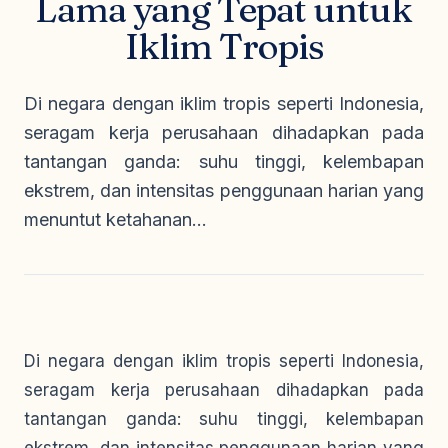
Lama yang Tepat untuk
Seragam Security & Satpam
Olahraga
Kaos Safety
Iklim Tropis
Seragam Medis
Almamater
Seragam Cleaning Service
Di negara dengan iklim tropis seperti Indonesia,
seragam kerja perusahaan dihadapkan pada
tantangan ganda: suhu tinggi, kelembapan
ekstrem, dan intensitas penggunaan harian yang
menuntut ketahanan...
Di negara dengan iklim tropis seperti Indonesia,
seragam kerja perusahaan dihadapkan pada
tantangan ganda: suhu tinggi, kelembapan