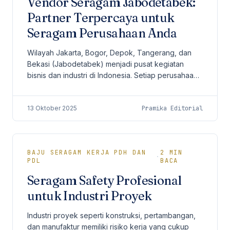
Vendor Seragam Jabodetabek:
Partner Terpercaya untuk
Seragam Perusahaan Anda
Wilayah Jakarta, Bogor, Depok, Tangerang, dan
Bekasi (Jabodetabek) menjadi pusat kegiatan
bisnis dan industri di Indonesia. Setiap perusahaan
di kawasan ini membutuhkan identitas profesional
— dan...
13 Oktober 2025
Pramika Editorial
BAJU SERAGAM KERJA PDH DAN
2
MIN
·
PDL
BACA
Seragam Safety Profesional
untuk Industri Proyek
Industri proyek seperti konstruksi, pertambangan,
dan manufaktur memiliki risiko kerja yang cukup