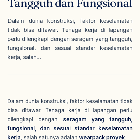
Tangguh dan Fungsional
Seragam Security & Satpam
Olahraga
Kaos Safety
Seragam Medis
Almamater
Dalam dunia konstruksi, faktor keselamatan
Seragam Cleaning Service
tidak bisa ditawar. Tenaga kerja di lapangan
perlu dilengkapi dengan seragam yang tangguh,
fungsional, dan sesuai standar keselamatan
kerja, salah...
Dalam dunia konstruksi, faktor keselamatan tidak
bisa ditawar. Tenaga kerja di lapangan perlu
dilengkapi dengan
seragam yang tangguh,
fungsional, dan sesuai standar keselamatan
kerja
, salah satunya adalah
wearpack proyek
.