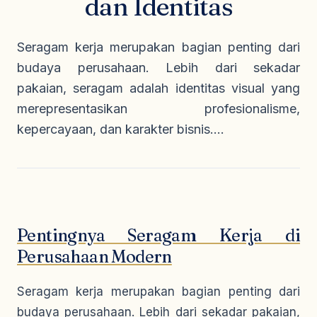
dan Identitas
Seragam Security & Satpam
Olahraga
Kaos Safety
Seragam Medis
Almamater
Seragam kerja merupakan bagian penting dari
Seragam Cleaning Service
budaya perusahaan. Lebih dari sekadar
pakaian, seragam adalah identitas visual yang
merepresentasikan profesionalisme,
kepercayaan, dan karakter bisnis....
Pentingnya Seragam Kerja di
Perusahaan Modern
Seragam kerja merupakan bagian penting dari
budaya perusahaan. Lebih dari sekadar pakaian,