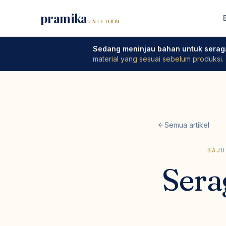
pramika
UNIFORM
Sedang meninjau bahan untuk serag
material yang sesuai sebelum produksi.
Semua artikel
BAJU
Ser