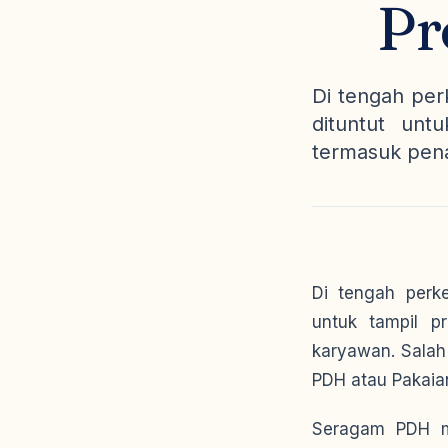
Pr
Di tengah per
dituntut unt
termasuk pena
Di tengah perk
untuk tampil p
karyawan. Salah
PDH atau Pakaian
Seragam PDH me