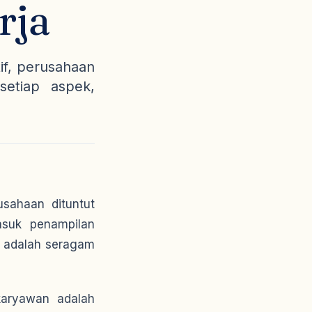
rja
if, perusahaan
setiap aspek,
sahaan dituntut
asuk penampilan
n adalah seragam
karyawan adalah