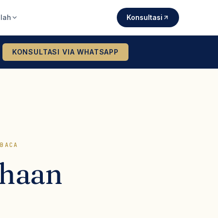
lah
Konsultasi
KONSULTASI VIA WHATSAPP
BACA
haan