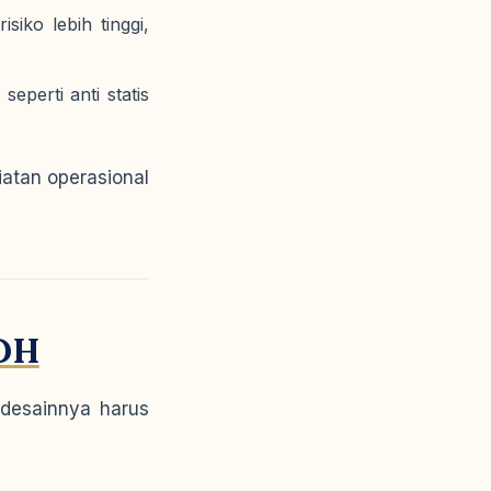
iko lebih tinggi,
eperti anti statis
iatan operasional
PDH
 desainnya harus