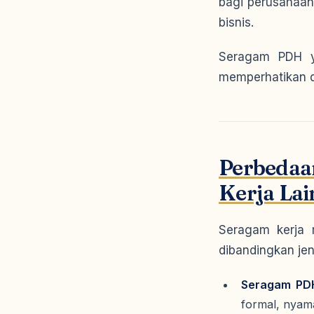
bagi perusahaan 
bisnis.
Seragam PDH y
memperhatikan 
Perbeda
Kerja La
Seragam kerja m
dibandingkan jen
Seragam PD
formal, nyama