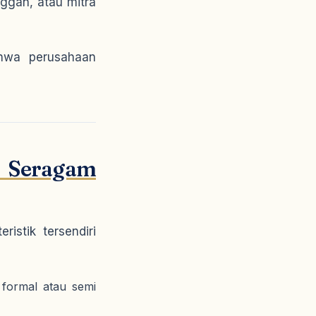
nggan, atau mitra
hwa perusahaan
 Seragam
istik tersendiri
 formal atau semi