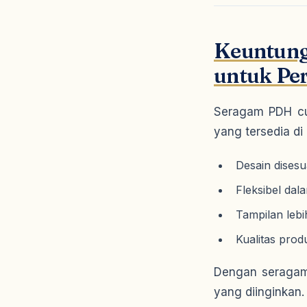
Keuntun
untuk Pe
Seragam PDH cu
yang tersedia di
Desain dises
Fleksibel da
Tampilan lebi
Kualitas prod
Dengan seragam 
yang diinginkan.