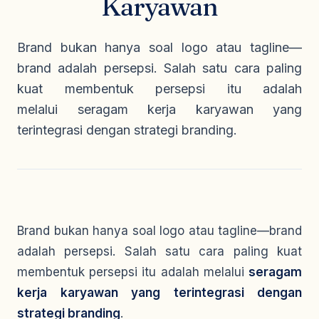
Karyawan
Seragam Security & Satpam
Olahraga
Kaos Safety
Seragam Medis
Almamater
Brand bukan hanya soal logo atau tagline—
Seragam Cleaning Service
brand adalah persepsi. Salah satu cara paling
kuat membentuk persepsi itu adalah
melalui seragam kerja karyawan yang
terintegrasi dengan strategi branding.
Brand bukan hanya soal logo atau tagline—brand
adalah persepsi. Salah satu cara paling kuat
membentuk persepsi itu adalah melalui
seragam
kerja karyawan yang terintegrasi dengan
strategi branding
.