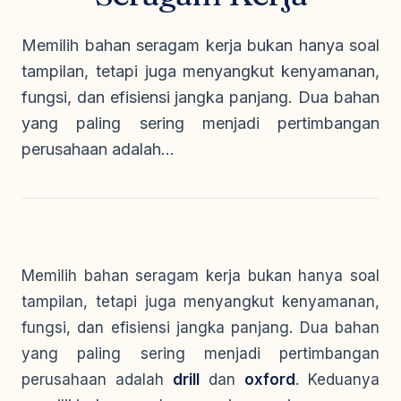
Seragam Security & Satpam
Olahraga
Kaos Safety
Seragam Medis
Almamater
Memilih bahan seragam kerja bukan hanya soal
Seragam Cleaning Service
tampilan, tetapi juga menyangkut kenyamanan,
fungsi, dan efisiensi jangka panjang. Dua bahan
yang paling sering menjadi pertimbangan
perusahaan adalah...
Memilih bahan seragam kerja bukan hanya soal
tampilan, tetapi juga menyangkut kenyamanan,
fungsi, dan efisiensi jangka panjang. Dua bahan
yang paling sering menjadi pertimbangan
perusahaan adalah
drill
dan
oxford
. Keduanya