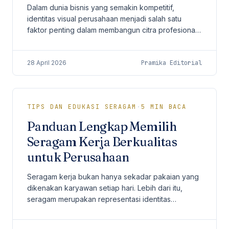
Dalam dunia bisnis yang semakin kompetitif,
identitas visual perusahaan menjadi salah satu
faktor penting dalam membangun citra profesional.
Salah satu elemen yang sering kali dianggap
sederhana...
28 April 2026
Pramika Editorial
TIPS DAN EDUKASI SERAGAM
·
5
MIN BACA
Panduan Lengkap Memilih
Seragam Kerja Berkualitas
untuk Perusahaan
Seragam kerja bukan hanya sekadar pakaian yang
dikenakan karyawan setiap hari. Lebih dari itu,
seragam merupakan representasi identitas
perusahaan, alat branding yang kuat, serta faktor
penting...