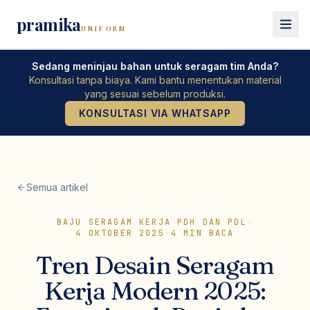
pramika
UNIFORM
Sedang meninjau bahan untuk seragam tim Anda?
Beranda
Konsultasi tanpa biaya. Kami bantu menentukan material
yang sesuai sebelum produksi.
Katalog
KONSULTASI VIA WHATSAPP
Seragam Kerja
Lihat semua
seragam kerja
Seragam Safety
Kemeja PDH
Semua artikel
Lihat semua
seragam safety
Seragam Sekolah
Kemeja PDL
Wearpack / Coverall
BAJU SERAGAM KERJA PDH DAN PDL
·
Polo Shirt
Lihat semua
seragam sekolah
4 OKTOBER 2025
·
4
MIN BACA
Wearpack Pertamina & Migas
Konsultasi
Kaos
Seragam SD
Tren Desain Seragam
Wearpack Mekanik & Otomotif
Jaket Kerja
Seragam SMP/SMA
Jaket Safety
Kerja Modern 2025:
Rompi
Pramuka
Rompi Safety