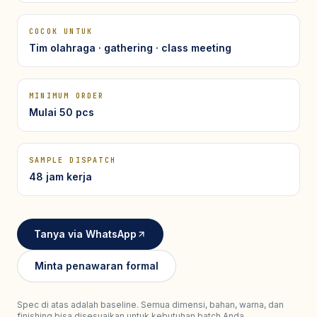
Seragam Security & Satpam
Olahraga
Kaos Safety
Seragam Medis
Almamater
COCOK UNTUK
Seragam Cleaning Service
Tim olahraga · gathering · class meeting
MINIMUM ORDER
Mulai 50 pcs
SAMPLE DISPATCH
48 jam kerja
Tanya via WhatsApp
Minta penawaran formal
Spec di atas adalah baseline. Semua dimensi, bahan, warna, dan
finishing bisa disesuaikan untuk kebutuhan batch Anda.