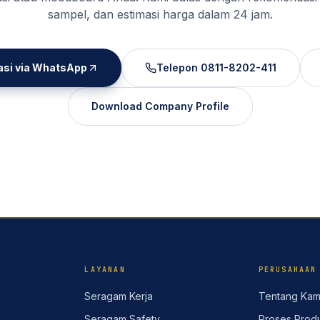
sampel, dan estimasi harga dalam 24 jam.
asi via WhatsApp
Telepon
0811-8202-411
Download Company Profile
LAYANAN
PERUSAHAAN
Seragam Kerja
Tentang Kam
Seragam Safety
Proses Produ