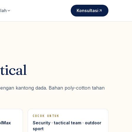
lah
Konsultasi
tical
 dengan kantong dada. Bahan poly-cotton tahan
COCOK UNTUK
oolMax
Security · tactical team · outdoor
sport