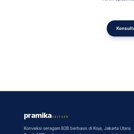
Konsult
pramika
UNIFORM
Konveksi seragam B2B berbasis di Koja, Jakarta Utara.