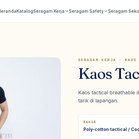
Beranda
Katalog
Seragam Kerja
Seragam Safety
Seragam Seko
SERAGAM KERJA
·
KAOS
Kaos Tac
Kaos tactical breathable
tarik di lapangan.
BAHAN
Poly-cotton tactical / C