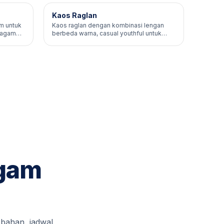
Kaos Raglan
om untuk
Kaos raglan dengan kombinasi lengan
eragam
berbeda warna, casual youthful untuk
event muda.
agam
 bahan, jadwal