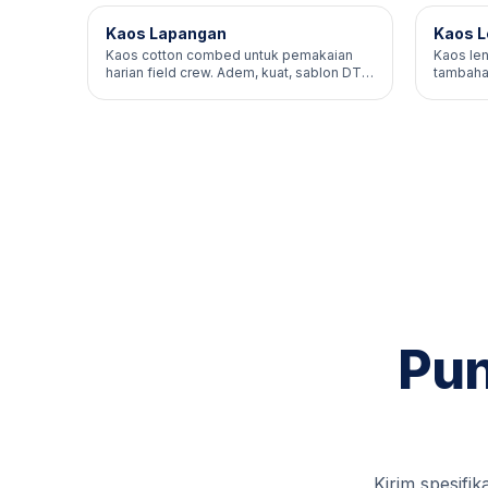
Kaos Lapangan
Kaos L
Kaos cotton combed untuk pemakaian
Kaos len
harian field crew. Adem, kuat, sablon DTF
tambahan
atau plastisol.
dingin.
Pun
Kirim spesifi