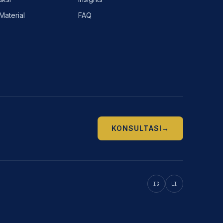
Material
FAQ
KONSULTASI
→
IG
LI