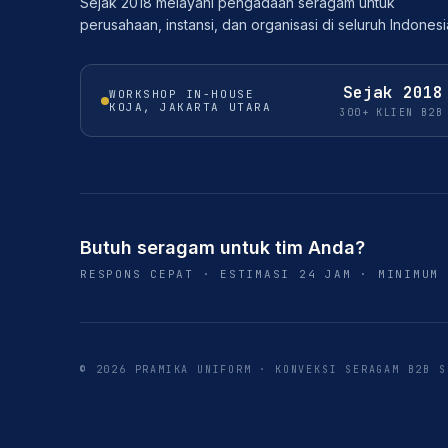
Sejak 2018 melayani pengadaan seragam untuk
perusahaan, instansi, dan organisasi di seluruh Indonesi
Sejak
2018
WORKSHOP IN-HOUSE
KOJA, JAKARTA UTARA
300+ KLIEN B2B
Butuh seragam untuk tim Anda?
RESPONS CEPAT · ESTIMASI 24 JAM · MINIMUM 
©
2026
PRAMIKA UNIFORM
· KONVEKSI SERAGAM B2B 