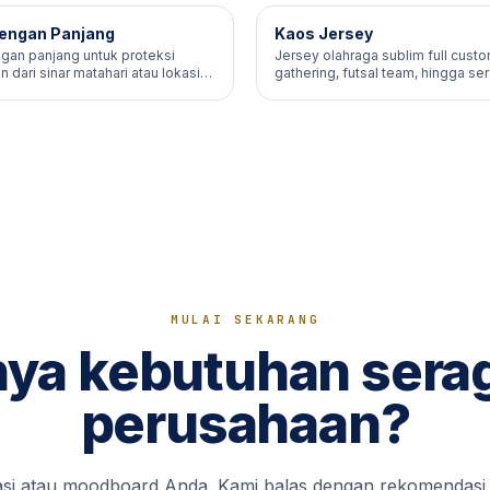
engan Panjang
Kaos Jersey
gan panjang untuk proteksi
Jersey olahraga sublim full cust
 dari sinar matahari atau lokasi
gathering, futsal team, hingga s
ekstrakurikuler.
MULAI SEKARANG
ya kebutuhan ser
perusahaan?
kasi atau moodboard Anda. Kami balas dengan rekomendasi