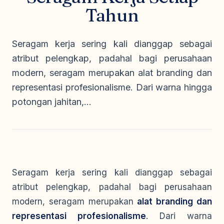
Seragam Security & Satpam
Olahraga
Tahun
Kaos Safety
Seragam Medis
Almamater
Seragam Cleaning Service
Seragam kerja sering kali dianggap sebagai
atribut pelengkap, padahal bagi perusahaan
modern, seragam merupakan alat branding dan
representasi profesionalisme. Dari warna hingga
potongan jahitan,...
Seragam kerja sering kali dianggap sebagai
atribut pelengkap, padahal bagi perusahaan
modern, seragam merupakan
alat branding dan
representasi profesionalisme
. Dari warna