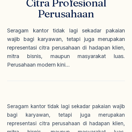
Citra Profesional
Seragam Security & Satpam
Olahraga
Kaos Safety
Perusahaan
Seragam Medis
Almamater
Seragam Cleaning Service
Seragam kantor tidak lagi sekadar pakaian
wajib bagi karyawan, tetapi juga merupakan
representasi citra perusahaan di hadapan klien,
mitra bisnis, maupun masyarakat luas.
Perusahaan modern kini...
Seragam kantor tidak lagi sekadar pakaian wajib
bagi karyawan, tetapi juga merupakan
representasi citra perusahaan di hadapan klien,